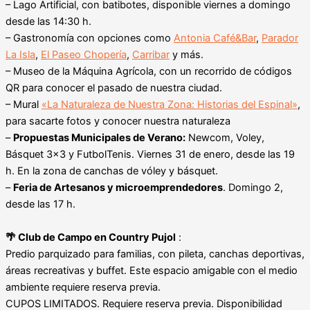
– Lago Artificial, con batibotes, disponible viernes a domingo
desde las 14:30 h.
– Gastronomía con opciones como
Antonia Café&Bar
,
Parador
La Isla
,
El Paseo Chopería
,
Carribar
y más.
– Museo de la Máquina Agrícola, con un recorrido de códigos
QR para conocer el pasado de nuestra ciudad.
– Mural
«La Naturaleza de Nuestra Zona: Historias del Espinal»
,
para sacarte fotos y conocer nuestra naturaleza
–
Propuestas Municipales de Verano:
Newcom, Voley,
Básquet 3×3 y FutbolTenis. Viernes 31 de enero, desde las 19
h. En la zona de canchas de vóley y básquet.
–
Feria de Artesanos y microemprendedores
. Domingo 2,
desde las 17 h.
🌴 Club de Campo en Country Pujol
:
Predio parquizado para familias, con pileta, canchas deportivas,
áreas recreativas y buffet. Este espacio amigable con el medio
ambiente requiere reserva previa.
CUPOS LIMITADOS. Requiere reserva previa. Disponibilidad