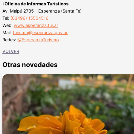
ℹ️ Oficina de Informes Turísticos
Av. Maipú 2735 – Esperanza (Santa Fe)
Tel:
(03496) 15504516
Web:
www.esperanza.tur.ar
Mail:
turismo@esperanza.gov.ar
Redes:
@EsperanzaTurismo
VOLVER
Otras novedades