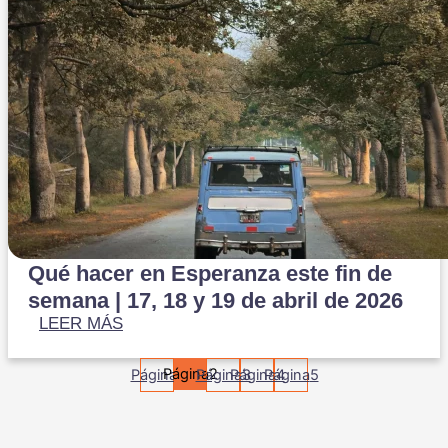
Qué hacer en Esperanza este fin de
semana | 17, 18 y 19 de abril de 2026
LEER MÁS
Página
2
Página
1
Página
Página
3
Página
4
5