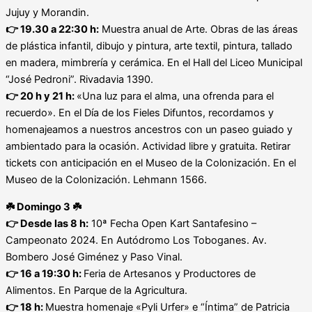
Jujuy y Morandin.
👉 19.30 a 22:30 h:
Muestra anual de Arte. Obras de las áreas
de plástica infantil, dibujo y pintura, arte textil, pintura, tallado
en madera, mimbrería y cerámica. En el Hall del Liceo Municipal
“José Pedroni”. Rivadavia 1390.
👉
20 h y 21 h:
«Una luz para el alma, una ofrenda para el
recuerdo». En el Día de los Fieles Difuntos, recordamos y
homenajeamos a nuestros ancestros con un paseo guiado y
ambientado para la ocasión. Actividad libre y gratuita. Retirar
tickets con anticipación en el Museo de la Colonización. En el
Museo de la Colonización. Lehmann 1566.
☘️
Domingo 3
☘️
👉
Desde las 8 h:
10ª Fecha Open Kart Santafesino –
Campeonato 2024. En Autódromo Los Toboganes. Av.
Bombero José Giménez y Paso Vinal.
👉
16 a 19:30 h:
Feria de Artesanos y Productores de
Alimentos. En Parque de la Agricultura.
👉
18 h:
Muestra homenaje «Pyli Urfer» e “Íntima” de Patricia