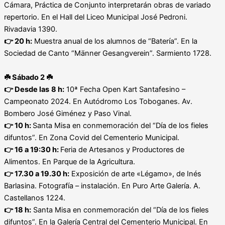
Cámara, Práctica de Conjunto interpretarán obras de variado
repertorio. En el Hall del Liceo Municipal José Pedroni.
Rivadavia 1390.
👉
20 h:
Muestra anual de los alumnos de “Batería”. En la
Sociedad de Canto “Männer Gesangverein”. Sarmiento 1728.
☘
️ Sábado 2
☘️
👉 Desde las
8 h:
10ª Fecha Open Kart Santafesino –
Campeonato 2024. En Autódromo Los Toboganes. Av.
Bombero José Giménez y Paso Vinal.
👉 10 h:
Santa Misa en conmemoración del “Día de los fieles
difuntos”. En Zona Covid del Cementerio Municipal.
👉
16 a 19:30 h:
Feria de Artesanos y Productores de
Alimentos. En Parque de la Agricultura.
👉
17.30 a 19.30 h:
Exposición de arte «Légamo», de Inés
Barlasina. Fotografía – instalación. En Puro Arte Galería. A.
Castellanos 1224.
👉 18 h:
Santa Misa en conmemoración del “Día de los fieles
difuntos”. En la Galería Central del Cementerio Municipal. En