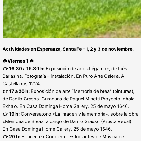
Actividades en Esperanza, Santa Fe – 1, 2 y 3 de noviembre.
☘️
Viernes 1
☘️
👉
16.30 a 19.30 h:
Exposición de arte «Légamo», de Inés
Barlasina. Fotografía – instalación. En Puro Arte Galería. A.
Castellanos 1224.
👉
17 a 20 h:
Exposición de arte “Memoria de brea” (pinturas),
de Danilo Grasso. Curaduría de Raquel Minetti Proyecto Inhalo
Exhalo. En Casa Dominga Home Gallery. 25 de mayo 1646.
👉
19 h:
Conversatorio «La imagen y la memoria», sobre la obra
«Memoria de Brea», a cargo de Danilo Grasso (Artista visual).
En Casa Dominga Home Gallery. 25 de mayo 1646.
👉
20 h:
El Liceo en Concierto. Estudiantes de Música de