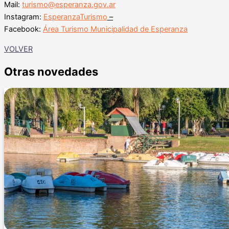
Mail:
turismo@esperanza.gov.ar
Instagram:
EsperanzaTurismo
–
Facebook:
Área Turismo Municipalidad de Esperanza
VOLVER
Otras novedades