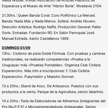
Nelsa Widder. Invitan Asociación de Artistas Plásticos de
Esperanza y el Museo de Arte “Héctor Borla”. Rivadavia 2104.
21.30hs.: Queen Banda Coral. Coro Polifónico La Merced.
Banda: Nada Más y Nada Menos. Solista: Andrés Novero.
Dirección Artística: Rodrigo Naffa. Producción General: Pablo
Goris. Entradas: Fundación RD. En Salón Parroquial José
Manuel Estrada. Aarón Castellanos 1469.
DOMINGO 01/09
13hs.: Ciclismo de pista Doble Fórmula. Con pruebas y carreras
tradicionales, se realizarán competencias «Prueba a la
Uruguaya» más «Pruebas Puntables». Organiza Club Ciclista
Esperancino. Más info e inscripciones: f: Club Ciclista
Esperancino. Pueyrredón y Maestro Donnet.
13 a 20hs.
:
Stand de Asoc. De Artesanos. Puestos con sus
productos a la venta. Parque de la Agricultura, sector laberinto.
14 a 20hs.: Feria de Elaboradores de Alimentos (integrantes del
Pro.Mu.P.P.E) y Microemprendedores Artesanales. Sector