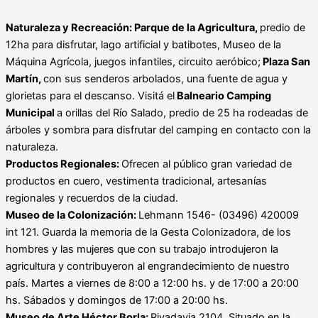
Naturaleza y Recreación: Parque de la Agricultura,
predio de
12ha para disfrutar, lago artificial y batibotes, Museo de la
Máquina Agrícola, juegos infantiles, circuito aeróbico;
Plaza San
Martín,
con sus senderos arbolados, una fuente de agua y
glorietas para el descanso. Visitá el
Balneario Camping
Municipal
a orillas del Río Salado, predio de 25 ha rodeadas de
árboles y sombra para disfrutar del camping en contacto con la
naturaleza.
Productos Regionales:
Ofrecen al público gran variedad de
productos en cuero, vestimenta tradicional, artesanías
regionales y recuerdos de la ciudad.
Museo de la Colonización:
Lehmann 1546- (03496) 420009
int 121. Guarda la memoria de la Gesta Colonizadora, de los
hombres y las mujeres que con su trabajo introdujeron la
agricultura y contribuyeron al engrandecimiento de nuestro
país. Martes a viernes de 8:00 a 12:00 hs. y de 17:00 a 20:00
hs. Sábados y domingos de 17:00 a 20:00 hs.
Museo de Arte Héctor Borla:
Rivadavia 2104. Situado en la