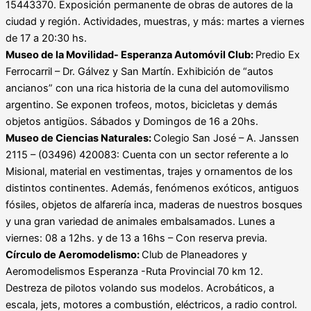
15443370. Exposición permanente de obras de autores de la
ciudad y región. Actividades, muestras, y más: martes a viernes
de 17 a 20:30 hs.
Museo de la Movilidad- Esperanza Automóvil Club:
Predio Ex
Ferrocarril – Dr. Gálvez y San Martín. Exhibición de “autos
ancianos” con una rica historia de la cuna del automovilismo
argentino. Se exponen trofeos, motos, bicicletas y demás
objetos antigüos. Sábados y Domingos de 16 a 20hs.
Museo de Ciencias Naturales:
Colegio San José – A. Janssen
2115 – (03496) 420083: Cuenta con un sector referente a lo
Misional, material en vestimentas, trajes y ornamentos de los
distintos continentes. Además, fenómenos exóticos, antiguos
fósiles, objetos de alfarería inca, maderas de nuestros bosques
y una gran variedad de animales embalsamados. Lunes a
viernes: 08 a 12hs. y de 13 a 16hs – Con reserva previa.
Círculo de Aeromodelismo:
Club de Planeadores y
Aeromodelismos Esperanza -Ruta Provincial 70 km 12.
Destreza de pilotos volando sus modelos. Acrobáticos, a
escala, jets, motores a combustión, eléctricos, a radio control.