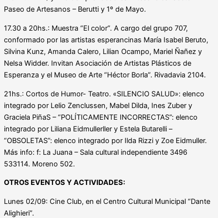
Paseo de Artesanos – Berutti y 1º de Mayo.
17.30 a 20hs.: Muestra “El color”. A cargo del grupo 707,
conformado por las artistas esperancinas María Isabel Beruto,
Silvina Kunz, Amanda Calero, Lilian Ocampo, Mariel Ñañez y
Nelsa Widder. Invitan Asociación de Artistas Plásticos de
Esperanza y el Museo de Arte “Héctor Borla”. Rivadavia 2104.
21hs.: Cortos de Humor- Teatro. «SILENCIO SALUD»: elenco
integrado por Lelio Zenclussen, Mabel Dilda, Ines Zuber y
Graciela PiñaS – “POLÍTICAMENTE INCORRECTAS”: elenco
integrado por Liliana Eidmullerller y Estela Butarelli –
“OBSOLETAS”: elenco integrado por Ilda Rizzi y Zoe Eidmuller.
Más info: f: La Juana – Sala cultural independiente 3496
533114. Moreno 502.
OTROS EVENTOS Y ACTIVIDADES:
Lunes 02/09: Cine Club, en el Centro Cultural Municipal “Dante
Alighieri”.