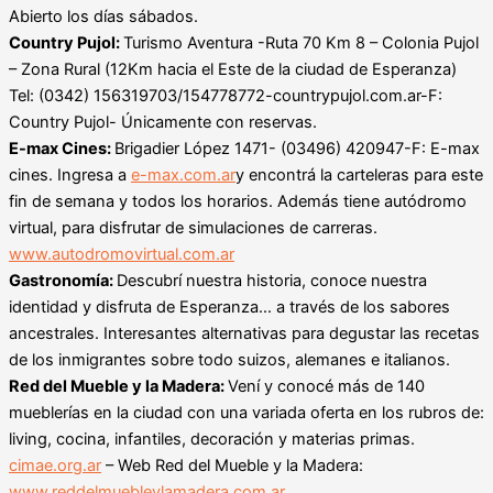
Abierto los días sábados.
Country Pujol:
Turismo Aventura -Ruta 70 Km 8 – Colonia Pujol
– Zona Rural (12Km hacia el Este de la ciudad de Esperanza)
Tel: (0342) 156319703/154778772-countrypujol.com.ar-F:
Country Pujol- Únicamente con reservas.
E-max Cines:
Brigadier López 1471- (03496) 420947-F: E-max
cines. Ingresa a
e-max.com.ar
y encontrá la carteleras para este
fin de semana y todos los horarios. Además tiene autódromo
virtual, para disfrutar de simulaciones de carreras.
www.autodromovirtual.com.ar
Gastronomía:
Descubrí nuestra historia, conoce nuestra
identidad y disfruta de Esperanza… a través de los sabores
ancestrales. Interesantes alternativas para degustar las recetas
de los inmigrantes sobre todo suizos, alemanes e italianos.
Red del Mueble y la Madera:
Vení y conocé más de 140
mueblerías en la ciudad con una variada oferta en los rubros de:
living, cocina, infantiles, decoración y materias primas.
cimae.org.ar
– Web Red del Mueble y la Madera:
www.reddelmuebleylamadera.com.ar