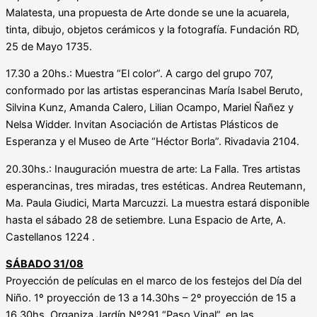
Malatesta, una propuesta de Arte donde se une la acuarela,
tinta, dibujo, objetos cerámicos y la fotografía. Fundación RD,
25 de Mayo 1735.
17.30 a 20hs.: Muestra “El color”. A cargo del grupo 707,
conformado por las artistas esperancinas María Isabel Beruto,
Silvina Kunz, Amanda Calero, Lilian Ocampo, Mariel Ñañez y
Nelsa Widder. Invitan Asociación de Artistas Plásticos de
Esperanza y el Museo de Arte “Héctor Borla”. Rivadavia 2104.
20.30hs.: Inauguración muestra de arte: La Falla. Tres artistas
esperancinas, tres miradas, tres estéticas. Andrea Reutemann,
Ma. Paula Giudici, Marta Marcuzzi. La muestra estará disponible
hasta el sábado 28 de setiembre. Luna Espacio de Arte, A.
Castellanos 1224 .
SÁBADO 31/08
Proyección de películas en el marco de los festejos del Día del
Niño. 1º proyección de 13 a 14.30hs – 2º proyección de 15 a
16.30hs. Organiza Jardín Nº291 “Paso Vinal”, en las